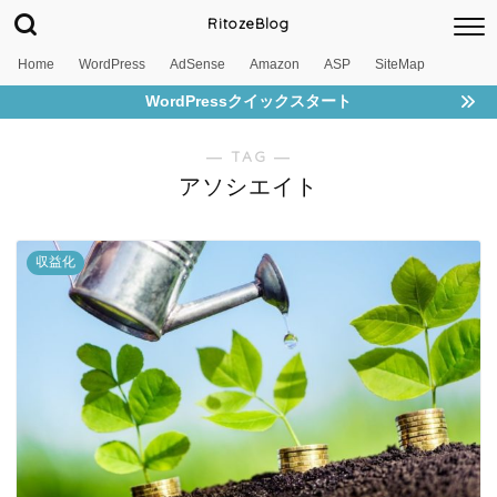
RitozeBlog
Home
WordPress
AdSense
Amazon
ASP
SiteMap
WordPressクイックスタート
― TAG ―
アソシエイト
収益化