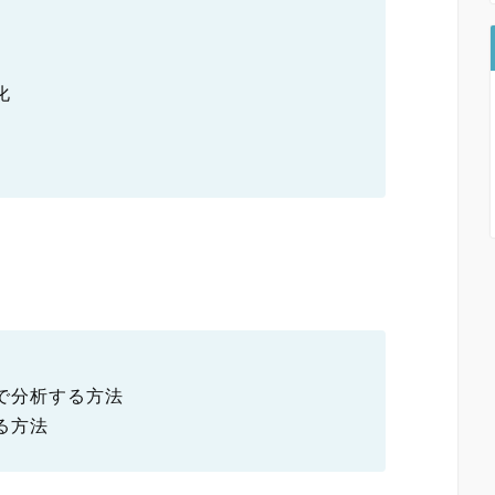
化
で分析する方法
る方法