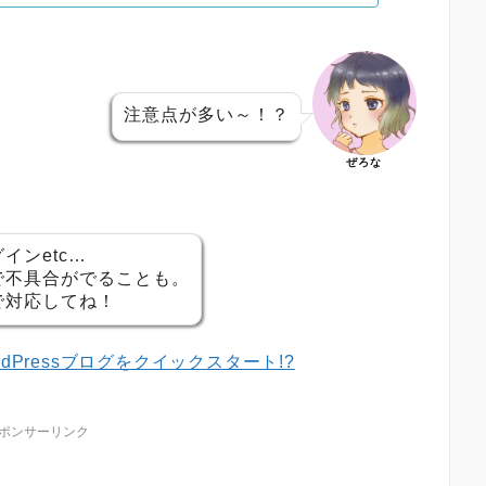
注意点が多い～！？
ぜろな
インetc…
で不具合がでることも。
で対応してね！
dPressブログをクイックスタート!?
ポンサーリンク