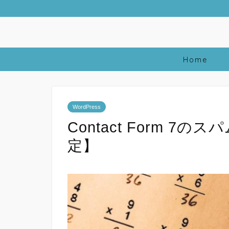
Home
WordPress
Contact Form 
定】