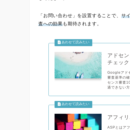
「お問い合わせ」を設置することで、
サイ
査への効果
も期待されます。
アドセン
チェック
Google
審査基準の確
センス審査1
過できない方
アフィリ
ASPとはア